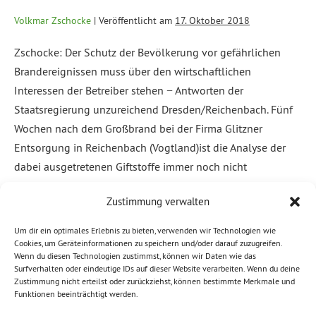
Volkmar Zschocke
|
Veröffentlicht am
17. Oktober 2018
Zschocke: Der Schutz der Bevölkerung vor gefährlichen
Brandereignissen muss über den wirtschaftlichen
Interessen der Betreiber stehen − Antworten der
Staatsregierung unzureichend Dresden/Reichenbach. Fünf
Wochen nach dem Großbrand bei der Firma Glitzner
Entsorgung in Reichenbach (Vogtland)ist die Analyse der
dabei ausgetretenen Giftstoffe immer noch nicht
abgeschlossen. Das teilte Umweltminister Thomas Schmidt
Zustimmung verwalten
(CDU) jetzt auf Anfrage des […]
Um dir ein optimales Erlebnis zu bieten, verwenden wir Technologien wie
Weiterlesen
Cookies, um Geräteinformationen zu speichern und/oder darauf zuzugreifen.
Wenn du diesen Technologien zustimmst, können wir Daten wie das
Surfverhalten oder eindeutige IDs auf dieser Website verarbeiten. Wenn du deine
Abgelegt unter:
Allgemein
Zustimmung nicht erteilst oder zurückziehst, können bestimmte Merkmale und
Funktionen beeinträchtigt werden.