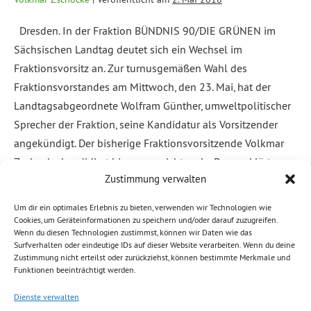
Dresden. In der Fraktion BÜNDNIS 90/DIE GRÜNEN im
Sächsischen Landtag deutet sich ein Wechsel im
Fraktionsvorsitz an. Zur turnusgemäßen Wahl des
Fraktionsvorstandes am Mittwoch, den 23. Mai, hat der
Landtagsabgeordnete Wolfram Günther, umweltpolitischer
Sprecher der Fraktion, seine Kandidatur als Vorsitzender
angekündigt. Der bisherige Fraktionsvorsitzende Volkmar
Zschocke kandidiert hingegen nicht mehr. Dazu erklärt
Zustimmung verwalten
Volkmar Zschocke, […]
Um dir ein optimales Erlebnis zu bieten, verwenden wir Technologien wie
Weiterlesen
Cookies, um Geräteinformationen zu speichern und/oder darauf zuzugreifen.
Wenn du diesen Technologien zustimmst, können wir Daten wie das
Surfverhalten oder eindeutige IDs auf dieser Website verarbeiten. Wenn du deine
Abgelegt unter:
Allgemein
Zustimmung nicht erteilst oder zurückziehst, können bestimmte Merkmale und
Funktionen beeinträchtigt werden.
Dienste verwalten