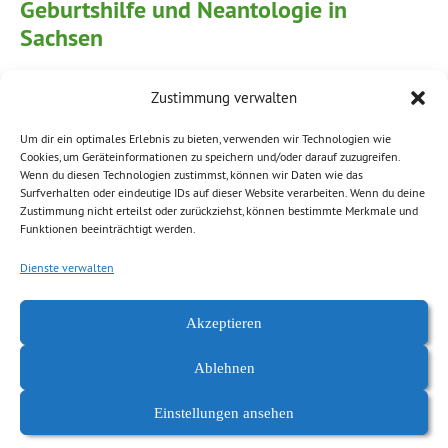
Geburtshilfe und Neantologie in
Sachsen
Volkmar Zschocke
|
Veröffentlicht am
12. Oktober 2017
Zustimmung verwalten
Kleine Anfrage vom 15.09.2017 (Drs 6/10745)
Um dir ein optimales Erlebnis zu bieten, verwenden wir Technologien wie
Cookies, um Geräteinformationen zu speichern und/oder darauf zuzugreifen.
Wenn du diesen Technologien zustimmst, können wir Daten wie das
Weiterlesen
Surfverhalten oder eindeutige IDs auf dieser Website verarbeiten. Wenn du deine
Zustimmung nicht erteilst oder zurückziehst, können bestimmte Merkmale und
Funktionen beeinträchtigt werden.
Abgelegt unter:
Gesundheit, Verbraucher
,
Soziales, Migration
Dienste verwalten
Akzeptieren
Ablehnen
Einstellungen ansehen