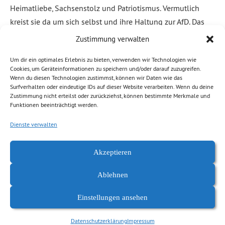
Heimatliebe, Sachsenstolz und Patriotismus. Vermutlich
kreist sie da um sich selbst und ihre Haltung zur AfD. Das
darf sie. Wir leben in einem freien Land. Auch ich mag zum
Zustimmung verwalten
Beispiel meine Heimatstadt Chemnitz, für die ich mich seit
Um dir ein optimales Erlebnis zu bieten, verwenden wir Technologien wie
über 20 Jahren engagiere. Mit meiner Heimat verbinden
Cookies, um Geräteinformationen zu speichern und/oder darauf zuzugreifen.
mich […]
Wenn du diesen Technologien zustimmst, können wir Daten wie das
Surfverhalten oder eindeutige IDs auf dieser Website verarbeiten. Wenn du deine
Zustimmung nicht erteilst oder zurückziehst, können bestimmte Merkmale und
Weiterlesen
Funktionen beeinträchtigt werden.
Dienste verwalten
Abgelegt unter:
Allgemein
Akzeptieren
Ablehnen
Einstellungen ansehen
Datenschutzerklärung
Impressum