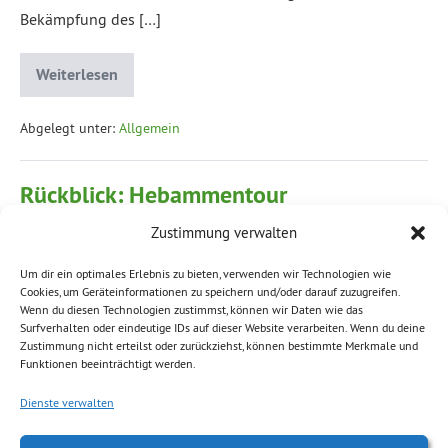
Bekämpfung des […]
Weiterlesen
Abgelegt unter:
Allgemein
Rückblick: Hebammentour
Zustimmung verwalten
Volkmar Zschocke
|
Veröffentlicht am
25. Februar 2016
Um dir ein optimales Erlebnis zu bieten, verwenden wir Technologien wie
GRÜNER Antrag zur Sicherung der Hebammenversorgung
Cookies, um Geräteinformationen zu speichern und/oder darauf zuzugreifen.
von der CDU/SPD-Koalition im Landtag abgelehnt
Wenn du diesen Technologien zustimmst, können wir Daten wie das
Surfverhalten oder eindeutige IDs auf dieser Website verarbeiten. Wenn du deine
Rückblende: Im Anschluss an die Hebammentour im
Zustimmung nicht erteilst oder zurückziehst, können bestimmte Merkmale und
Sommer 2015 wurde der GRÜNE Antrag zur „Sicherstellung
Funktionen beeinträchtigt werden.
der Hebammenversorgung und der ambulanten
Dienste verwalten
Geburtshilfe in Sachsen“ im Landtag diskutiert. Unsere
Fraktion hatte unter anderem vorgeschlagen, einen zeitlich