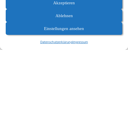
Akzeptieren
befristeten Notfonds einzurichten, um den Hebammen in
Sachsen schnell […]
Ablehnen
Einstellungen ansehen
Weiterlesen
Datenschutzerklärung
Impressum
Abgelegt unter:
Soziales, Migration
Datenschutzerklärung
Impressum