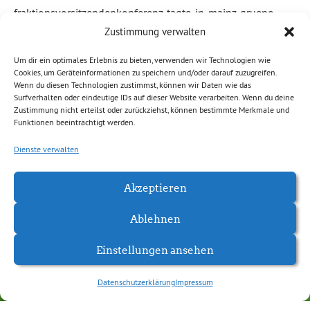
fraktionsvorsitzendenkonferenz-tagte-in-mainz-gruene-
wege-fuer-erfolgreiche-integration-und-konsequenten-
Zustimmung verwalten
und-erfolgreichen-klimaschutz.html
Um dir ein optimales Erlebnis zu bieten, verwenden wir Technologien wie
Cookies, um Geräteinformationen zu speichern und/oder darauf zuzugreifen.
Wenn du diesen Technologien zustimmst, können wir Daten wie das
Weiterlesen
Surfverhalten oder eindeutige IDs auf dieser Website verarbeiten. Wenn du deine
Zustimmung nicht erteilst oder zurückziehst, können bestimmte Merkmale und
Funktionen beeinträchtigt werden.
Abgelegt unter:
Allgemein
Dienste verwalten
Akzeptieren
Ablehnen
Einstellungen ansehen
Datenschutzerklärung
Impressum
Datenschutzerklärung
Impressum