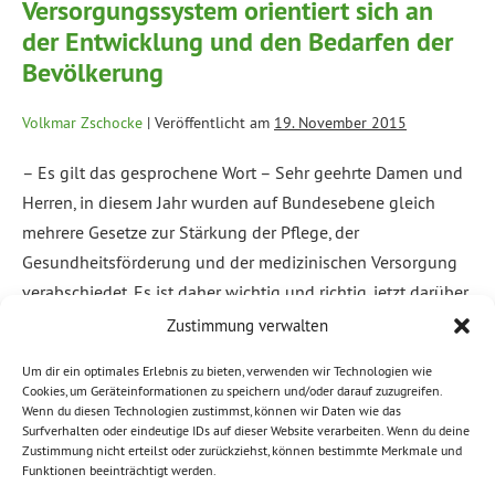
Versorgungssystem orientiert sich an
der Entwicklung und den Bedarfen der
Bevölkerung
Volkmar Zschocke
|
Veröffentlicht am
19. November 2015
– Es gilt das gesprochene Wort – Sehr geehrte Damen und
Herren, in diesem Jahr wurden auf Bundesebene gleich
mehrere Gesetze zur Stärkung der Pflege, der
Gesundheitsförderung und der medizinischen Versorgung
verabschiedet. Es ist daher wichtig und richtig, jetzt darüber
zu diskutieren, wie der Freistaat Sachsen die neuen
Zustimmung verwalten
gesetzlichen Rahmenbedingungen nutzen wird. Das Thema
Um dir ein optimales Erlebnis zu bieten, verwenden wir Technologien wie
des […]
Cookies, um Geräteinformationen zu speichern und/oder darauf zuzugreifen.
Wenn du diesen Technologien zustimmst, können wir Daten wie das
Surfverhalten oder eindeutige IDs auf dieser Website verarbeiten. Wenn du deine
Weiterlesen
Zustimmung nicht erteilst oder zurückziehst, können bestimmte Merkmale und
Funktionen beeinträchtigt werden.