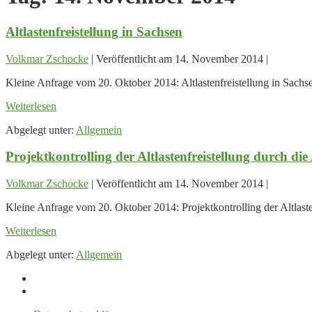
Altlastenfreistellung in Sachsen
Volkmar Zschocke
|
Veröffentlicht am
14. November 2014
|
Kleine Anfrage vom 20. Oktober 2014: Altlastenfreistellung in Sachs
Altlastenfreistellung
Weiterlesen
in
Abgelegt unter:
Allgemein
Sachsen
Projektkontrolling der Altlastenfreistellung durch 
Volkmar Zschocke
|
Veröffentlicht am
14. November 2014
|
Kleine Anfrage vom 20. Oktober 2014: Projektkontrolling der Altlas
Projektkontrolling
Weiterlesen
der
Abgelegt unter:
Allgemein
Altlastenfreistellung
durch
die
ARGE
AFC