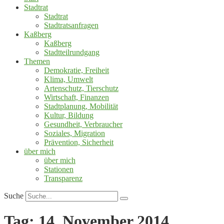
Stadtrat
Stadtrat
Stadtratsanfragen
Kaßberg
Kaßberg
Stadtteilrundgang
Themen
Demokratie, Freiheit
Klima, Umwelt
Artenschutz, Tierschutz
Wirtschaft, Finanzen
Stadtplanung, Mobilität
Kultur, Bildung
Gesundheit, Verbraucher
Soziales, Migration
Prävention, Sicherheit
über mich
über mich
Stationen
Transparenz
Suche
Tag:
14. November 2014