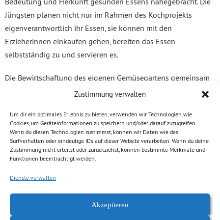
Bedeutung und Herkunft gesunden Essens nahegebracht. Die
Jüngsten planen nicht nur im Rahmen des Kochprojekts
e
igenverantwortlich ihr Essen, sie können mit den
Erzieherinnen einkaufen gehen, bereiten das Essen
selbstständig zu und servieren es.
Die Bewirtschaftung des eigenen Gemüsegartens gemeinsam
mit den Kindern ist Bestandteil des Alltags. Über diesen
Zustimmung verwalten
praktischen Rahmen hinaus wird mit Hilfe von spielerischen
Um dir ein optimales Erlebnis zu bieten, verwenden wir Technologien wie
Experimenten Wissen um Nahrungsmittel vermittelt. Nicht
Cookies, um Geräteinformationen zu speichern und/oder darauf zuzugreifen.
zuletzt lernen die Kinder mit Hilfe verschiedener Experten,
Wenn du diesen Technologien zustimmst, können wir Daten wie das
Surfverhalten oder eindeutige IDs auf dieser Website verarbeiten. Wenn du deine
etwa beim Besuch des Saatgutgartens Sonnenberg oder durch
Zustimmung nicht erteilst oder zurückziehst, können bestimmte Merkmale und
Vertreter des kommunalen Abfallentsorgers ASR zum Thema
Funktionen beeinträchtigt werden.
Kompost.
Dienste verwalten
Akzeptieren