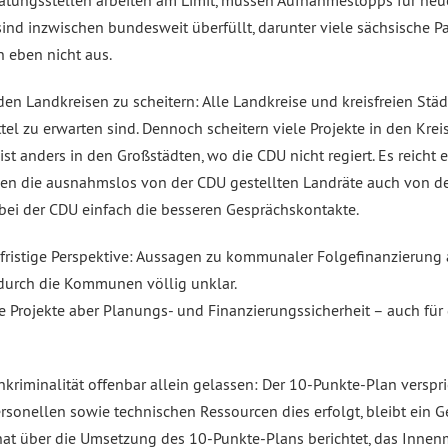
atungsstellen arbeiten am Limit, müssen Aufnahmestopps für neue
ind inzwischen bundesweit überfüllt, darunter viele sächsische Pa
n eben nicht aus.
n Landkreisen zu scheitern: Alle Landkreise und kreisfreien Städ
ittel zu erwarten sind. Dennoch scheitern viele Projekte in den K
st anders in den Großstädten, wo die CDU nicht regiert. Es reicht 
sen die ausnahmslos von der CDU gestellten Landräte auch von de
 bei der CDU einfach die besseren Gesprächskontakte.
ngfristige Perspektive: Aussagen zu kommunaler Folgefinanzierung
 durch die Kommunen völlig unklar.
Projekte aber Planungs- und Finanzierungssicherheit – auch für d
nkriminalität offenbar allein gelassen: Der 10-Punkte-Plan verspr
ersonellen sowie technischen Ressourcen dies erfolgt, bleibt ein 
 hat über die Umsetzung des 10-Punkte-Plans berichtet, das Innenmi