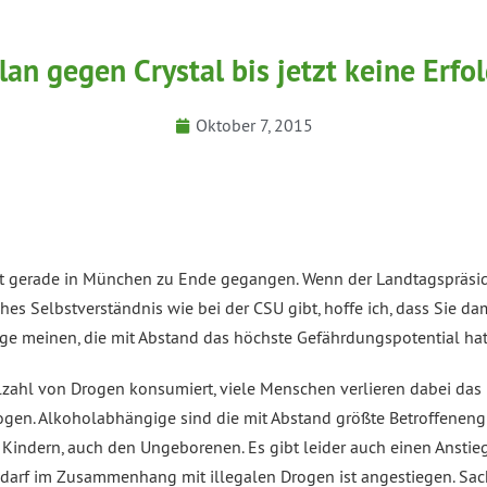
an gegen Crystal bis jetzt keine Erfo
Oktober 7, 2015
st gerade in München zu Ende gegangen. Wenn der Landtagspräsid
hes Selbstverständnis wie bei der CSU gibt, hoffe ich, dass Sie dam
ge meinen, die mit Abstand das höchste Gefährdungspotential hat
elzahl von Drogen konsumiert, viele Menschen verlieren dabei da
rogen. Alkoholabhängige sind die mit Abstand größte Betroffeneng
i Kindern, auch den Ungeborenen. Es gibt leider auch einen Ansti
edarf im Zusammenhang mit illegalen Drogen ist angestiegen. Sa