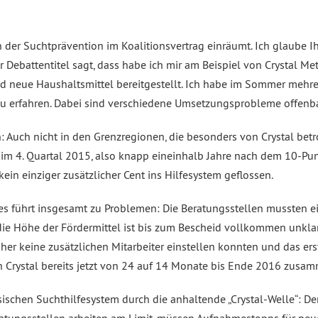
ion der Suchtprävention im Koalitionsvertrag einräumt. Ich glaube
 Debattentitel sagt, dass habe ich mir am Beispiel von Crystal M
d neue Haushaltsmittel bereitgestellt. Ich habe im Sommer mehrer
zu erfahren. Dabei sind verschiedene Umsetzungsprobleme offenb
: Auch nicht in den Grenzregionen, die besonders von Crystal betro
 im 4. Quartal 2015, also knapp eineinhalb Jahre nach dem 10-P
ein einziger zusätzlicher Cent ins Hilfesystem geflossen.
s führt insgesamt zu Problemen: Die Beratungsstellen mussten ei
n die Höhe der Fördermittel ist bis zum Bescheid vollkommen unkla
her keine zusätzlichen Mitarbeiter einstellen konnten und das erste 
ich Crystal bereits jetzt von 24 auf 14 Monate bis Ende 2016 zus
ischen Suchthilfesystem durch die anhaltende „Crystal-Welle“: De