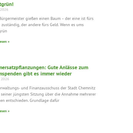
tgrün!
i 2026
Bürgermeister gießen einen Baum – der eine ist fürs
 zuständig, der andere fürs Geld. Wenn es ums
grün
esen »
ersatzpflanzungen: Gute Anlässe zum
spenden gibt es immer wieder
i 2026
erwaltungs- und Finanzausschuss der Stadt Chemnitz
n seiner jüngsten Sitzung über die Annahme mehrerer
en entschieden. Grundlage dafür
esen »