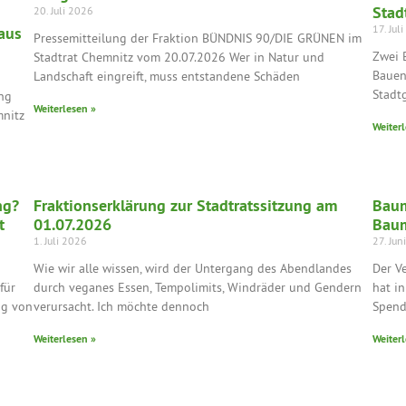
Stad
20. Juli 2026
17. Jul
aus
Pressemitteilung der Fraktion BÜNDNIS 90/DIE GRÜNEN im
Zwei 
Stadtrat Chemnitz vom 20.07.2026 Wer in Natur und
Bauen
Landschaft eingreift, muss entstandene Schäden
Stadt
ng
Weiterlesen »
mnitz
Weiterl
ng?
Fraktionserklärung zur Stadtratssitzung am
Baum
t
01.07.2026
Baum
1. Juli 2026
27. Jun
Wie wir alle wissen, wird der Untergang des Abendlandes
Der V
für
durch veganes Essen, Tempolimits, Windräder und Gendern
hat i
ng von
verursacht. Ich möchte dennoch
Spend
Weiterlesen »
Weiterl